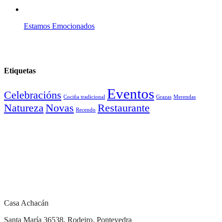
Estamos Emocionados
Etiquetas
Eventos
Celebracións
Cociña tradicional
Grazas
Merendas
Natureza
Novas
Restaurante
Recendo
Casa Achacán
Santa María 36538, Rodeiro, Pontevedra