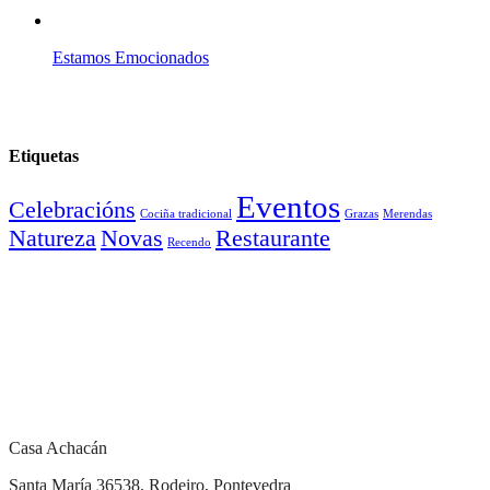
Estamos Emocionados
Etiquetas
Eventos
Celebracións
Cociña tradicional
Grazas
Merendas
Natureza
Novas
Restaurante
Recendo
Casa Achacán
Santa María 36538, Rodeiro, Pontevedra